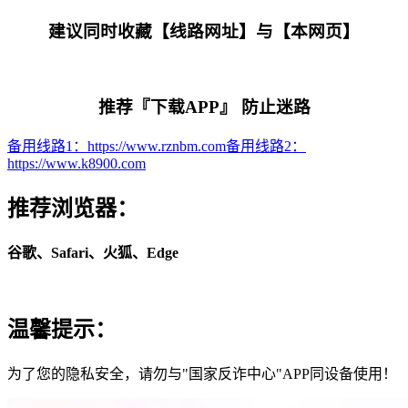
建议同时收藏【线路网址】与【本网页】
推荐『下载APP』 防止迷路
备用线路
1
：
https://www.rznbm.com
备用线路
2
：
https://www.k8900.com
推荐浏览器：
谷歌、Safari、火狐、Edge
温馨提示：
为了您的隐私安全，请勿与"国家反诈中心"APP同设备使用！