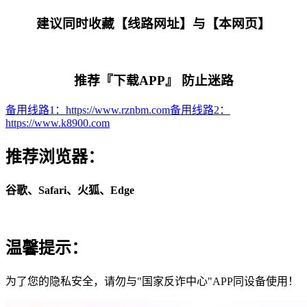
建议同时收藏【线路网址】与【本网页】
推荐『下载APP』 防止迷路
备用线路
1
：
https://www.rznbm.com
备用线路
2
：
https://www.k8900.com
推荐浏览器：
谷歌、Safari、火狐、Edge
温馨提示：
为了您的隐私安全，请勿与"国家反诈中心"APP同设备使用！