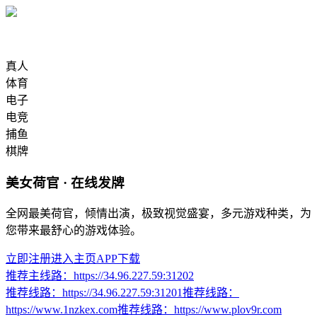
真人
体育
电子
电竞
捕鱼
棋牌
美女荷官 · 在线发牌
全网最美荷官，倾情出演，极致视觉盛宴，多元游戏种类，为
您带来最舒心的游戏体验。
立即注册
进入主页
APP下载
推荐主线路：
https://34.96.227.59:31202
推荐线路：
https://34.96.227.59:31201
推荐线路：
https://www.1nzkex.com
推荐线路：
https://www.plov9r.com